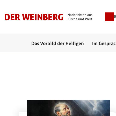
Hau
DER WEINBERG
Nachrichten aus
Kirche und Welt
Serien Menü
Das Vorbild der Heiligen
Im Gesprä