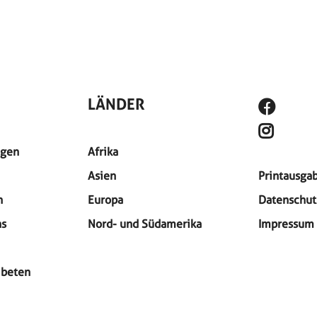
SOCIAL 
LÄNDER
igen
Afrika
SITEMA
Asien
Printausga
n
Europa
Datenschut
ns
Nord- und Südamerika
Impressum
 beten